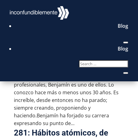
Blog
282: Benjamín Salcedo,
Director General de Rolling
Blog
Stone México
by
Ana Luisa Patiño
|
Mar 5, 2020
He tenido la fortuna de trabajar con grandes
profesionales, Benjamín es uno de ellos. Lo
conozco hace más o menos unos 30 años. Es
increíble, desde entonces no ha parado;
siempre creando, proponiendo y
haciendo.Benjamín ha forjado su carrera
expresando su punto de...
281: Hábitos atómicos, de