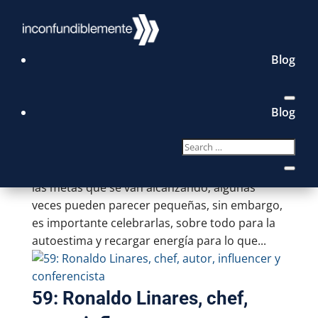
Blog
60: Programa especial – El
Liderazgo
Blog
by
Ana Luisa Patiño
|
Jul 24, 2017
Hoy tenemos un programa especial dedicado
al liderazgo. Creo que es importante celebrar
las metas que se van alcanzando; algunas
veces pueden parecer pequeñas, sin embargo,
es importante celebrarlas, sobre todo para la
autoestima y recargar energía para lo que...
59: Ronaldo Linares, chef,