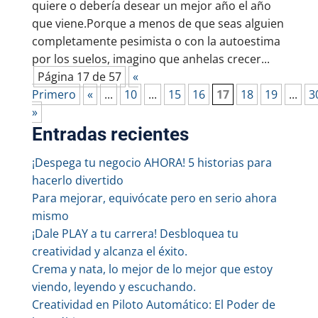
quiere o debería desear un mejor año el año
que viene.Porque a menos de que seas alguien
completamente pesimista o con la autoestima
por los suelos, imagino que anhelas crecer...
Página 17 de 57
«
Primero
«
...
10
...
15
16
17
18
19
...
3
»
Entradas recientes
¡Despega tu negocio AHORA! 5 historias para
hacerlo divertido
Para mejorar, equivócate pero en serio ahora
mismo
¡Dale PLAY a tu carrera! Desbloquea tu
creatividad y alcanza el éxito.
Crema y nata, lo mejor de lo mejor que estoy
viendo, leyendo y escuchando.
Creatividad en Piloto Automático: El Poder de