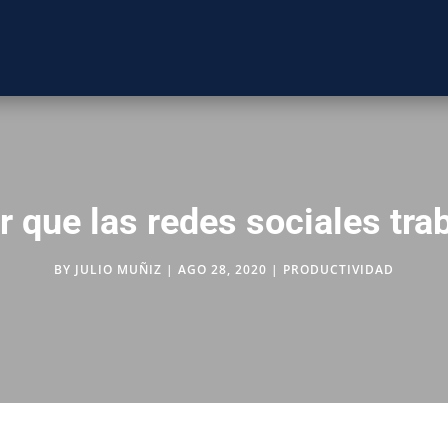
que las redes sociales trab
BY
JULIO MUÑIZ
|
AGO 28, 2020
|
PRODUCTIVIDAD