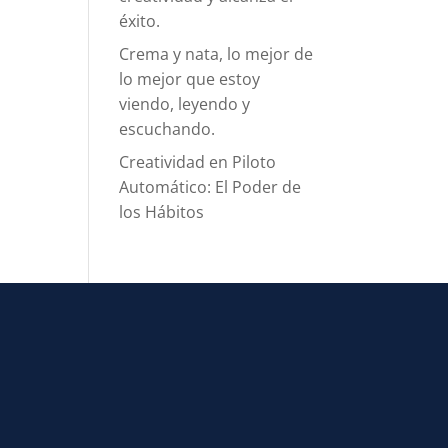
éxito.
Crema y nata, lo mejor de
lo mejor que estoy
viendo, leyendo y
escuchando.
Creatividad en Piloto
Automático: El Poder de
los Hábitos