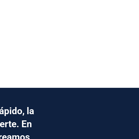
pido, la
erte. En
creamos