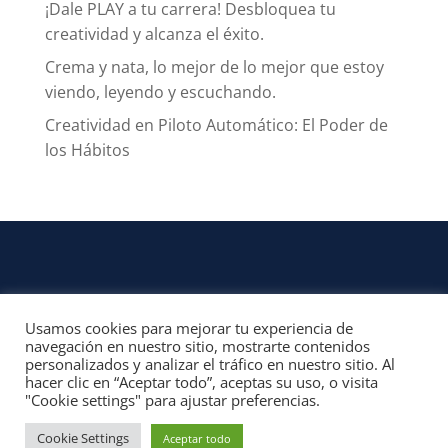
¡Dale PLAY a tu carrera! Desbloquea tu
creatividad y alcanza el éxito.
Crema y nata, lo mejor de lo mejor que estoy
viendo, leyendo y escuchando.
Creatividad en Piloto Automático: El Poder de
los Hábitos
Usamos cookies para mejorar tu experiencia de
CONTACTO
navegación en nuestro sitio, mostrarte contenidos
personalizados y analizar el tráfico en nuestro sitio. Al
© 2022, Unofficial Media, LLC – Reservados todos los derechos | All rights
hacer clic en “Aceptar todo”, aceptas su uso, o visita
reserved
"Cookie settings" para ajustar preferencias.
Aviso Legal y Términos de Uso del Sitio
|
Aviso Programas Afiliados,
Contenido Patrocinado y Enlaces Externos
Cookie Settings
Aceptar todo