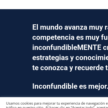
El mundo avanza muy rá
competencia es muy fu
inconfundibleMENTE 
estrategias y conocimi
te conozca y recuerde 
Inconfundible es mejor
Usamos cookies para mejorar tu experiencia de navegación en 
tráfico en nuestro sitio. Al hacer clic en “Aceptar todo”, acepta
CONTACTO