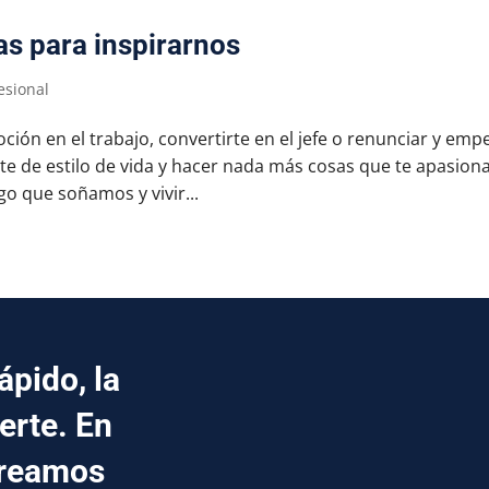
as para inspirarnos
esional
ón en el trabajo, convertirte en el jefe o renunciar y emp
e de estilo de vida y hacer nada más cosas que te apasion
o que soñamos y vivir...
pido, la
erte. En
creamos