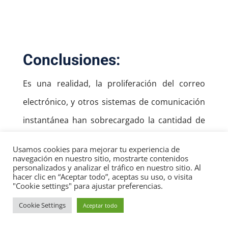
Conclusiones:
Es una realidad, la proliferación del correo
electrónico, y otros sistemas de comunicación
instantánea han sobrecargado la cantidad de
trabajo que hacemos, pero
no han
Usamos cookies para mejorar tu experiencia de
multiplicado nuestra productividad.
navegación en nuestro sitio, mostrarte contenidos
personalizados y analizar el tráfico en nuestro sitio. Al
hacer clic en “Aceptar todo”, aceptas su uso, o visita
Muchas personas trabajan largas horas
"Cookie settings" para ajustar preferencias.
únicamente para contestar mensajes que a la
Cookie Settings
Aceptar todo
larga no llevan a ningún lado, pero les causan