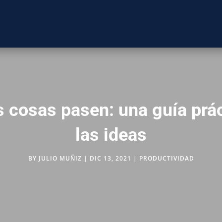
 cosas pasen: una guía prác
las ideas
BY
JULIO MUÑIZ
|
DIC 13, 2021
|
PRODUCTIVIDAD