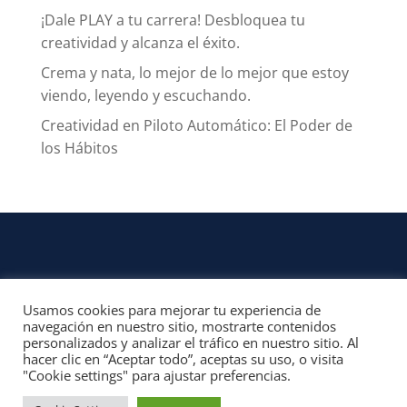
¡Dale PLAY a tu carrera! Desbloquea tu
creatividad y alcanza el éxito.
Crema y nata, lo mejor de lo mejor que estoy
viendo, leyendo y escuchando.
Creatividad en Piloto Automático: El Poder de
los Hábitos
Usamos cookies para mejorar tu experiencia de
CONTACTO
navegación en nuestro sitio, mostrarte contenidos
personalizados y analizar el tráfico en nuestro sitio. Al
© 2022, Unofficial Media, LLC – Reservados todos los derechos | All rights
hacer clic en “Aceptar todo”, aceptas su uso, o visita
reserved
"Cookie settings" para ajustar preferencias.
Aviso Legal y Términos de Uso del Sitio
|
Aviso Programas Afiliados,
Contenido Patrocinado y Enlaces Externos