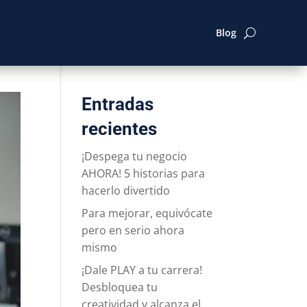
Blog
Entradas
recientes
¡Despega tu negocio
AHORA! 5 historias para
hacerlo divertido
Para mejorar, equivócate
pero en serio ahora
mismo
¡Dale PLAY a tu carrera!
Desbloquea tu
creatividad y alcanza el